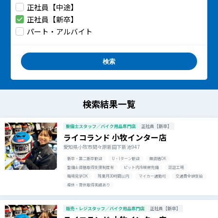
正社員【中途】
正社員【新卒】
パート・アルバイト
検索結果一覧
整備士スタッフ／バイク用品専門店
正社員【新卒】
ライコランド 小牧インター店
愛知県小牧市間々原新田下新池947
新卒・第二新卒歓迎
U・Iターン歓迎
無資格OK
整備士資格取得支援制度有
ピット内冷暖房完備
認証工場
職場見学OK
残業月30時間以内
マイカー通勤可
交通費全額支給
産休・育休取得実績あり
販売・レジスタッフ／バイク用品専門店
正社員【新卒】