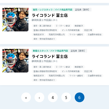
販売・レジスタッフ／バイク用品専門店
正社員【新卒】
ライコランド 富士店
静岡県富士市田島124-1
新卒・第二新卒歓迎
U・Iターン歓迎
無資格OK
整備士資格取得支援制度有
ピット内冷暖房完備
認証工場
職場見学OK
残業月30時間以内
マイカー通勤可
交通費全額支給
産休・育休取得実績あり
整備士スタッフ／バイク用品専門店
正社員【新卒】
ライコランド 富士店
静岡県富士市田島124-1
新卒・第二新卒歓迎
U・Iターン歓迎
無資格OK
整備士資格取得支援制度有
ピット内冷暖房完備
認証工場
職場見学OK
残業月30時間以内
マイカー通勤可
交通費全額支給
産休・育休取得実績あり
«
‹
4
5
6