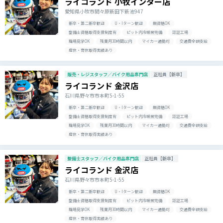
ライコランド 小牧インター店
愛知県小牧市間々原新田下新池947
新卒・第二新卒歓迎
U・Iターン歓迎
無資格OK
整備士資格取得支援制度有
ピット内冷暖房完備
認証工場
職場見学OK
残業月30時間以内
マイカー通勤可
交通費全額支給
産休・育休取得実績あり
販売・レジスタッフ／バイク用品専門店
正社員【新卒】
ライコランド 金沢店
石川県野々市市本町5-1-55
新卒・第二新卒歓迎
U・Iターン歓迎
無資格OK
整備士資格取得支援制度有
ピット内冷暖房完備
認証工場
職場見学OK
残業月30時間以内
マイカー通勤可
交通費全額支給
産休・育休取得実績あり
整備士スタッフ／バイク用品専門店
正社員【新卒】
ライコランド 金沢店
石川県野々市市本町5-1-55
新卒・第二新卒歓迎
U・Iターン歓迎
無資格OK
整備士資格取得支援制度有
ピット内冷暖房完備
認証工場
職場見学OK
残業月30時間以内
マイカー通勤可
交通費全額支給
産休・育休取得実績あり