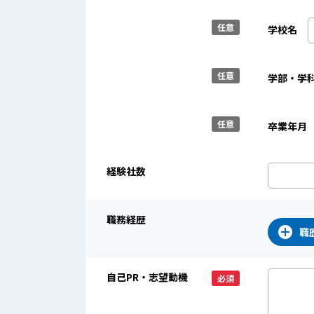
任意
学校名
任意
学部・学
任意
卒業年月
経験社数
職務経歴
職
自己PR・志望動機
必須