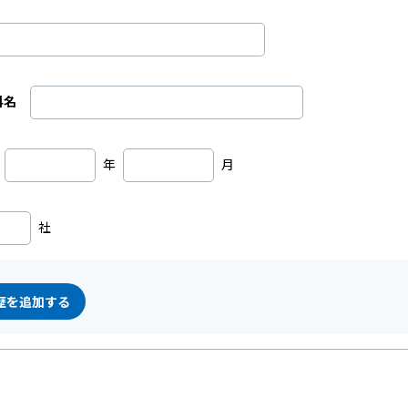
科名
年
月
社
歴を追加する