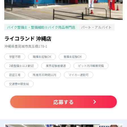
バイク整備士・整備補助※バイク用品専門店
パート・アルバイト
ライコランド 沖縄店
沖縄県豊見城市真玉橋178-1
学歴不問
職種未経験OK
業種未経験OK
2級整備士以上歓迎
業界経験者優遇
ピット内冷暖房完備
認証工場
残業月30時間以内
マイカー通勤可
交通費全額支給
応募する