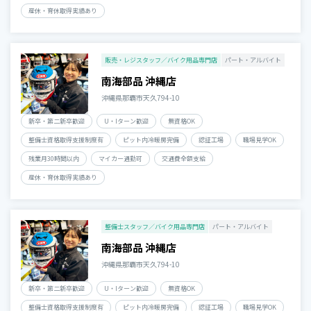
産休・育休取得実績あり
販売・レジスタッフ／バイク用品専門店
パート・アルバイト
南海部品 沖縄店
沖縄県那覇市天久794-10
新卒・第二新卒歓迎
U・Iターン歓迎
無資格OK
整備士資格取得支援制度有
ピット内冷暖房完備
認証工場
職場見学OK
残業月30時間以内
マイカー通勤可
交通費全額支給
産休・育休取得実績あり
整備士スタッフ／バイク用品専門店
パート・アルバイト
南海部品 沖縄店
沖縄県那覇市天久794-10
新卒・第二新卒歓迎
U・Iターン歓迎
無資格OK
整備士資格取得支援制度有
ピット内冷暖房完備
認証工場
職場見学OK