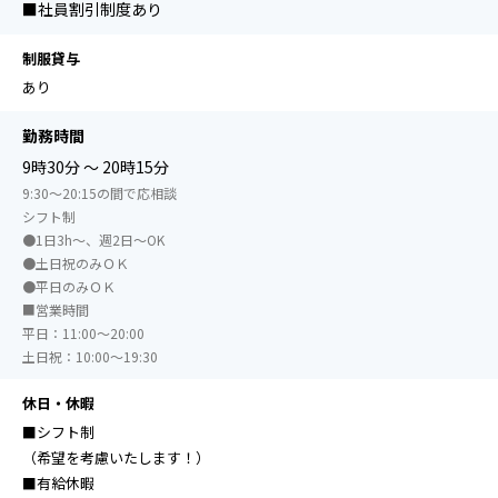
■社員割引制度あり
制服貸与
あり
勤務時間
9時30分 ～ 20時15分
9:30～20:15の間で応相談
シフト制
●1日3h～、週2日～OK
●土日祝のみＯＫ
●平日のみＯＫ
■営業時間
平日：11:00～20:00
土日祝：10:00～19:30
休日・休暇
■シフト制
（希望を考慮いたします！）
■有給休暇