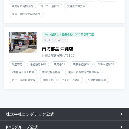
残業月30時間以内
マイカー通勤可
交通費全額支給
産休・育休取得実績あり
バイク整備士・整備補助/バイク用品専門店
パート・アルバイト
南海部品 沖縄店
沖縄県那覇市天久794-10
学歴不問
未経験者歓迎
無資格OK
職種未経験OK
業種未経験OK
2級整備士以上歓迎
業界経験者優遇
整備士資格取得支援制度有
ピット内冷暖房完備
認証工場
マイカー通勤可
交通費全額支給
株式会社コシダテック公式
KMCグループ公式