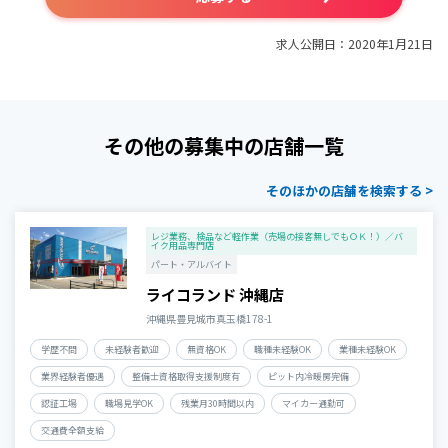
求人公開日：2020年1月21日
その他の募集中の店舗一覧
そのほかの店舗を検索する >
レジ業務、検品など軽作業（売場の接客無しでもＯＫ！）／バ
イク用品専門店
パート・アルバイト
ライコランド 沖縄店
沖縄県豊見城市真玉橋178-1
学歴不問
未経験者歓迎
無資格OK
職種未経験OK
業種未経験OK
業界経験者優遇
整備士資格取得支援制度有
ピット内冷暖房完備
認証工場
職場見学OK
残業月30時間以内
マイカー通勤可
交通費全額支給