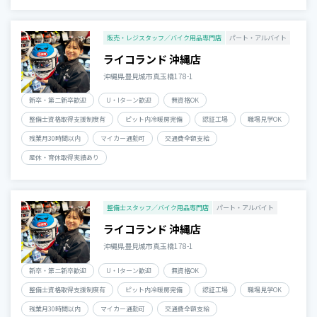
販売・レジスタッフ／バイク用品専門店
パート・アルバイト
ライコランド 沖縄店
沖縄県豊見城市真玉橋178-1
新卒・第二新卒歓迎
U・Iターン歓迎
無資格OK
整備士資格取得支援制度有
ピット内冷暖房完備
認証工場
職場見学OK
残業月30時間以内
マイカー通勤可
交通費全額支給
産休・育休取得実績あり
整備士スタッフ／バイク用品専門店
パート・アルバイト
ライコランド 沖縄店
沖縄県豊見城市真玉橋178-1
新卒・第二新卒歓迎
U・Iターン歓迎
無資格OK
整備士資格取得支援制度有
ピット内冷暖房完備
認証工場
職場見学OK
残業月30時間以内
マイカー通勤可
交通費全額支給