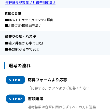
長野県長野市篠ノ井御幣川918-5
近隣の目印
■BMWモトラッド長野シティ様隣
■北国街道/国道18号沿い
最寄りの駅・バス停
■篠ノ井駅から車で10分
■長野駅から車で30分
選考の流れ
応募フォームより応募
STEP 01
「応募する」ボタンよりご応募ください
書類選考
STEP 02
選考結果は合否に関わらずすべての方に連絡