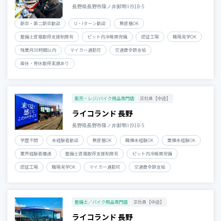
長野県長野市篠ノ井御幣川918-5
新卒・第二新卒歓迎
U・Iターン歓迎
無資格OK
整備士資格取得支援制度有
ピット内冷暖房完備
認証工場
職場見学OK
残業月30時間以内
マイカー通勤可
交通費全額支給
産休・育休取得実績あり
販売・レジ/バイク用品専門店
正社員【中途】
ライコランド 長野
長野県長野市篠ノ井御幣川918-5
学歴不問
未経験者歓迎
無資格OK
職種未経験OK
業種未経験OK
業界経験者優遇
整備士資格取得支援制度有
ピット内冷暖房完備
認証工場
職場見学OK
マイカー通勤可
交通費全額支給
整備士／バイク用品専門店
正社員【中途】
ライコランド 長野