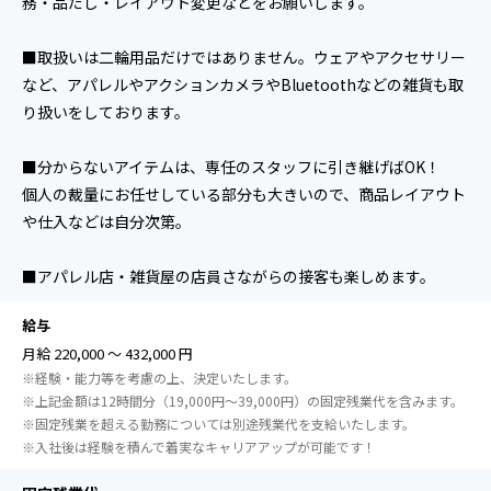
務・品だし・レイアウト変更などをお願いします。
■取扱いは二輪用品だけではありません。ウェアやアクセサリー
など、アパレルやアクションカメラやBluetoothなどの雑貨も取
り扱いをしております。
■分からないアイテムは、専任のスタッフに引き継げばOK！
個人の裁量にお任せしている部分も大きいので、商品レイアウト
や仕入などは自分次第。
■アパレル店・雑貨屋の店員さながらの接客も楽しめます。
給与
月給 220,000 ～ 432,000 円
※経験・能力等を考慮の上、決定いたします。
※上記金額は12時間分（19,000円～39,000円）の固定残業代を含みます。
※固定残業を超える勤務については別途残業代を支給いたします。
※入社後は経験を積んで着実なキャリアアップが可能です！