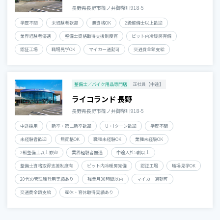
長野県長野市篠ノ井御幣川918-5
学歴不問
未経験者歓迎
無資格OK
2級整備士以上歓迎
業界経験者優遇
整備士資格取得支援制度有
ピット内冷暖房完備
認証工場
職場見学OK
マイカー通勤可
交通費全額支給
整備士／バイク用品専門店
正社員【中途】
ライコランド 長野
長野県長野市篠ノ井御幣川918-5
中途採用
新卒・第二新卒歓迎
U・Iターン歓迎
学歴不問
未経験者歓迎
無資格OK
職種未経験OK
業種未経験OK
2級整備士以上歓迎
業界経験者優遇
中途入社5割以上
整備士資格取得支援制度有
ピット内冷暖房完備
認証工場
職場見学OK
20代の管理職登用実績あり
残業月30時間以内
マイカー通勤可
交通費全額支給
産休・育休取得実績あり