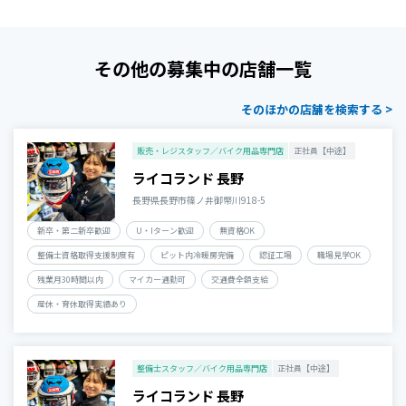
その他の募集中の店舗一覧
そのほかの店舗を検索する >
販売・レジスタッフ／バイク用品専門店
正社員【中途】
ライコランド 長野
長野県長野市篠ノ井御幣川918-5
新卒・第二新卒歓迎
U・Iターン歓迎
無資格OK
整備士資格取得支援制度有
ピット内冷暖房完備
認証工場
職場見学OK
残業月30時間以内
マイカー通勤可
交通費全額支給
産休・育休取得実績あり
整備士スタッフ／バイク用品専門店
正社員【中途】
ライコランド 長野