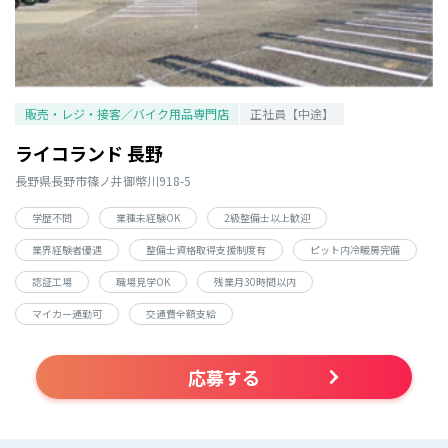
販売・レジ・接客／バイク用品専門店
正社員【中途】
ライコランド 長野
長野県長野市篠ノ井御幣川918-5
学歴不問
業種未経験OK
2級整備士以上歓迎
業界経験者優遇
整備士資格取得支援制度有
ピット内冷暖房完備
認証工場
職場見学OK
残業月30時間以内
マイカー通勤可
交通費全額支給
応募する