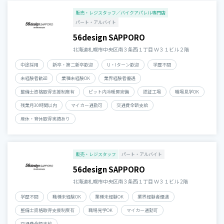
販売・レジスタッフ／バイクアパレル専門店
パート・アルバイト
56design SAPPORO
北海道札幌市中央区南３条西１丁目 Ｗ３１ビル２階
中途採用
新卒・第二新卒歓迎
U・Iターン歓迎
学歴不問
未経験者歓迎
業種未経験OK
業界経験者優遇
整備士資格取得支援制度有
ピット内冷暖房完備
認証工場
職場見学OK
残業月30時間以内
マイカー通勤可
交通費全額支給
産休・育休取得実績あり
販売・レジスタッフ
パート・アルバイト
56design SAPPORO
北海道札幌市中央区南３条西１丁目 Ｗ３１ビル 2階
学歴不問
職種未経験OK
業種未経験OK
業界経験者優遇
整備士資格取得支援制度有
職場見学OK
マイカー通勤可
交通費全額支給