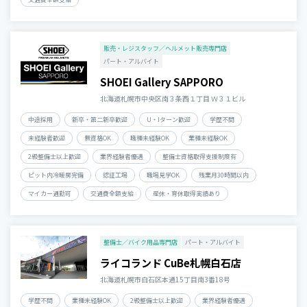
販売・レジスタッフ／ヘルメット販売専門店
パート・アルバイト
SHOEI Gallery SAPPORO
北海道札幌市中央区南３条西１丁目 Ｗ３１ビル
中途採用
新卒・第二新卒歓迎
U・Iターン歓迎
学歴不問
未経験者歓迎
無資格OK
職種未経験OK
業種未経験OK
2級整備士以上歓迎
業界経験者優遇
整備士資格取得支援制度有
ピット内冷暖房完備
認証工場
職場見学OK
残業月30時間以内
マイカー通勤可
交通費全額支給
産休・育休取得実績あり
整備士／バイク用品専門店
パート・アルバイト
ライコランド CuBe札幌白石店
北海道札幌市白石区本通15丁目南3番18号
学歴不問
業種未経験OK
2級整備士以上歓迎
業界経験者優遇