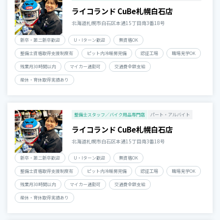
ライコランド CuBe札幌白石店
北海道札幌市白石区本通15丁目南3番18号
新卒・第二新卒歓迎
U・Iターン歓迎
無資格OK
整備士資格取得支援制度有
ピット内冷暖房完備
認証工場
職場見学OK
残業月30時間以内
マイカー通勤可
交通費全額支給
産休・育休取得実績あり
整備士スタッフ／バイク用品専門店
パート・アルバイト
ライコランド CuBe札幌白石店
北海道札幌市白石区本通15丁目南3番18号
新卒・第二新卒歓迎
U・Iターン歓迎
無資格OK
整備士資格取得支援制度有
ピット内冷暖房完備
認証工場
職場見学OK
残業月30時間以内
マイカー通勤可
交通費全額支給
産休・育休取得実績あり