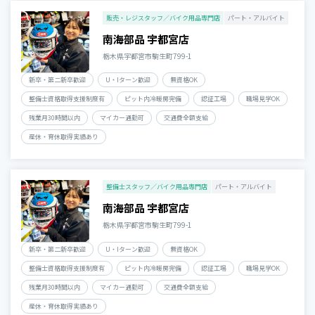
販売・レジスタッフ／バイク用品専門店
パート・アルバイト
南海部品 宇都宮店
栃木県宇都宮市駒生町799-1
新卒・第二新卒歓迎
U・Iターン歓迎
無資格OK
整備士資格取得支援制度有
ピット内冷暖房完備
認証工場
職場見学OK
残業月30時間以内
マイカー通勤可
交通費全額支給
産休・育休取得実績あり
整備士スタッフ／バイク用品専門店
パート・アルバイト
南海部品 宇都宮店
栃木県宇都宮市駒生町799-1
新卒・第二新卒歓迎
U・Iターン歓迎
無資格OK
整備士資格取得支援制度有
ピット内冷暖房完備
認証工場
職場見学OK
残業月30時間以内
マイカー通勤可
交通費全額支給
産休・育休取得実績あり