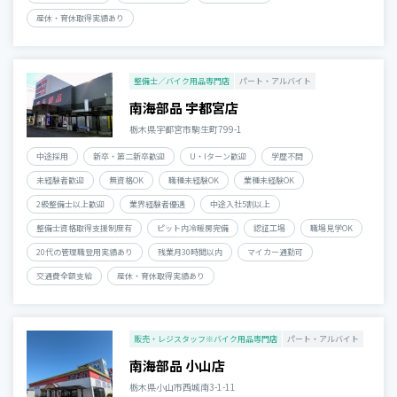
産休・育休取得実績あり
整備士／バイク用品専門店
パート・アルバイト
南海部品 宇都宮店
栃木県宇都宮市駒生町799-1
中途採用
新卒・第二新卒歓迎
U・Iターン歓迎
学歴不問
未経験者歓迎
無資格OK
職種未経験OK
業種未経験OK
2級整備士以上歓迎
業界経験者優遇
中途入社5割以上
整備士資格取得支援制度有
ピット内冷暖房完備
認証工場
職場見学OK
20代の管理職登用実績あり
残業月30時間以内
マイカー通勤可
交通費全額支給
産休・育休取得実績あり
販売・レジスタッフ※バイク用品専門店
パート・アルバイト
南海部品 小山店
栃木県小山市西城南3-1-11