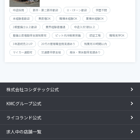
中途採用
新卒・第二新卒歓迎
U・Iターン歓迎
学歴不問
未経験者歓迎
無資格OK
職種未経験OK
業種未経験OK
2級整備士以上歓迎
業界経験者優遇
中途入社5割以上
整備士資格取得支援制度有
ピット内冷暖房完備
認証工場
職場見学OK
3年連続売上UP
20代の管理職登用実績あり
残業月30時間以内
マイカー通勤可
交通費全額支給
産休・育休取得実績あり
株式会社コシダテック公式
KMCグループ公式
ライコランド公式
求人中の店舗一覧