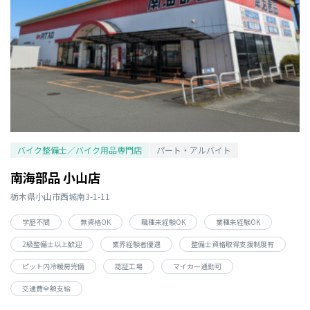
バイク整備士／バイク用品専門店
パート・アルバイト
南海部品 小山店
栃木県小山市西城南3-1-11
学歴不問
無資格OK
職種未経験OK
業種未経験OK
2級整備士以上歓迎
業界経験者優遇
整備士資格取得支援制度有
ピット内冷暖房完備
認証工場
マイカー通勤可
交通費全額支給