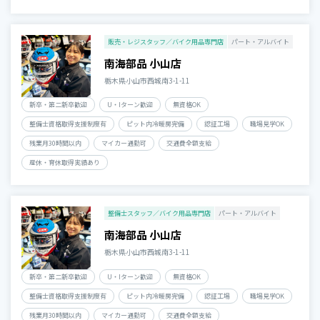
販売・レジスタッフ／バイク用品専門店
パート・アルバイト
南海部品 小山店
栃木県小山市西城南3-1-11
新卒・第二新卒歓迎
U・Iターン歓迎
無資格OK
整備士資格取得支援制度有
ピット内冷暖房完備
認証工場
職場見学OK
残業月30時間以内
マイカー通勤可
交通費全額支給
産休・育休取得実績あり
整備士スタッフ／バイク用品専門店
パート・アルバイト
南海部品 小山店
栃木県小山市西城南3-1-11
新卒・第二新卒歓迎
U・Iターン歓迎
無資格OK
整備士資格取得支援制度有
ピット内冷暖房完備
認証工場
職場見学OK
残業月30時間以内
マイカー通勤可
交通費全額支給